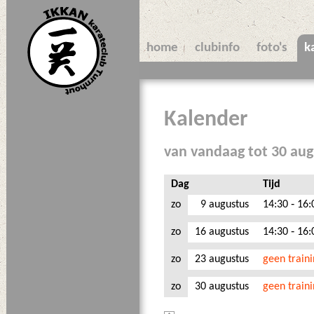
home
clubinfo
foto's
k
Kalender
van vandaag tot 30 au
Dag
Tijd
zo
9 augustus
14:30 ‑ 16:
zo
16 augustus
14:30 ‑ 16:
zo
23 augustus
geen train
zo
30 augustus
geen train