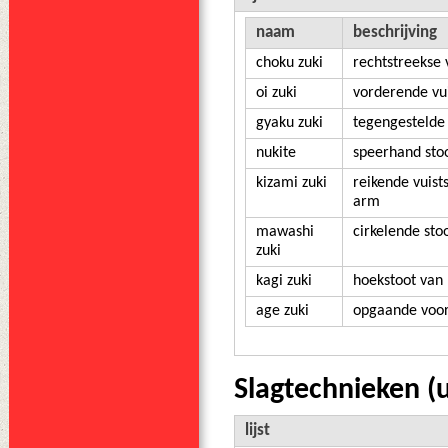
naam
beschrijving
choku zuki
rechtstreekse 
oi zuki
vorderende vui
gyaku zuki
tegengestelde 
nukite
speerhand sto
kizami zuki
reikende vuist
arm
mawashi
cirkelende sto
zuki
kagi zuki
hoekstoot van 
age zuki
opgaande voor
Slagtechnieken (
lijst