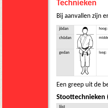
Technieken
Bij aanvallen zijn e
jōdan
hoog
chūdan
midd
gedan
laag:
Een greep uit de b
Stoottechnieken 
lijst