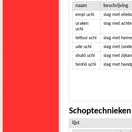
naam
beschrijving
empi uchi
slag met elleb
uraken
slag met achte
uchi
tettsui uchi
slag met hame
ude uchi
slag met (ond
shutō uchi
slag met zijka
teishō uchi
slag met hand
Schoptechnieken 
lijst