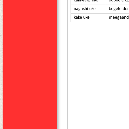
kakiwake uke
dubbele o
nagashi uke
begeleide
kake uke
meegaand