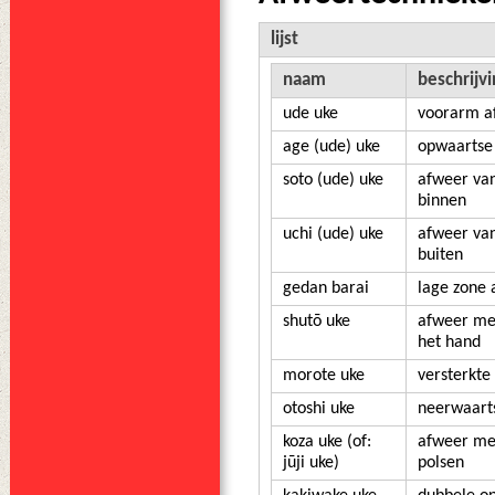
lijst
naam
beschrijvi
ude uke
voorarm a
age (ude) uke
opwaartse
soto (ude) uke
afweer van
binnen
uchi (ude) uke
afweer va
buiten
gedan barai
lage zone 
shutō uke
afweer met
het hand
morote uke
versterkte
otoshi uke
neerwaart
koza uke (of:
afweer met
jūji uke)
polsen