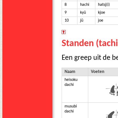
8
hachi
hatsj(i)
9
kyū
kjoe
10
jū
joe
Standen (tachi
Een greep uit de b
Naam
Voeten
heisoku
dachi
musubi
dachi