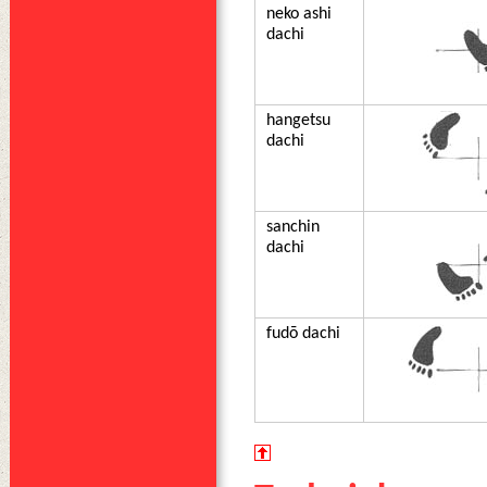
neko ashi
dachi
hangetsu
dachi
sanchin
dachi
fudō dachi