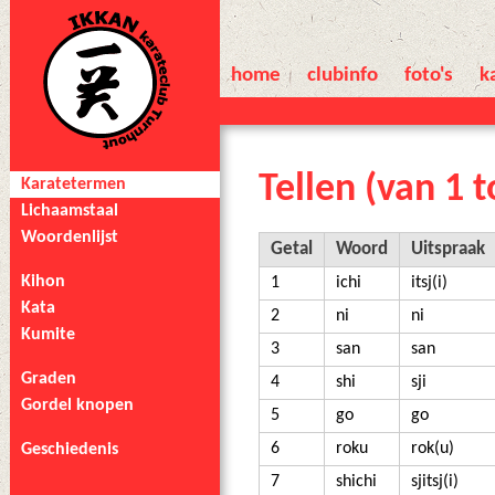
home
clubinfo
foto's
k
Tellen
(van 1 t
Karatetermen
Lichaamstaal
Woordenlijst
Getal
Woord
Uitspraak
Kihon
1
ichi
itsj(i)
Kata
2
ni
ni
Kumite
3
san
san
Graden
4
shi
sji
Gordel knopen
5
go
go
6
roku
rok(u)
Geschiedenis
7
shichi
sjitsj(i)