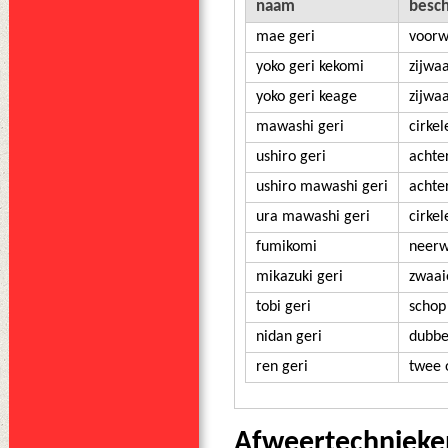
naam
besch
mae geri
voorw
yoko geri kekomi
zijwa
yoko geri keage
zijwa
mawashi geri
cirke
ushiro geri
achte
ushiro mawashi geri
achte
ura mawashi geri
cirke
fumikomi
neerw
mikazuki geri
zwaai
tobi geri
schop
nidan geri
dubbe
ren geri
twee 
Afweertechnieke