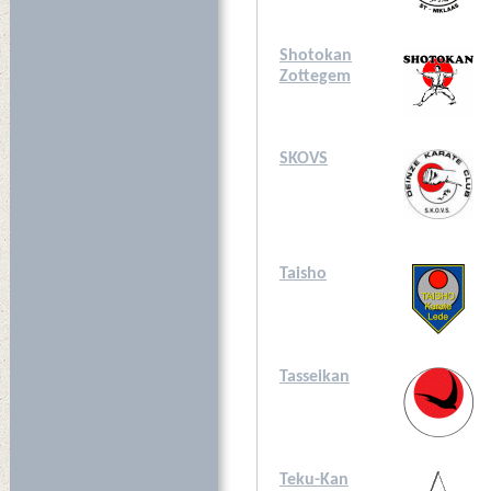
Shotokan
Zottegem
SKOVS
Taisho
Tasseikan
Teku-Kan