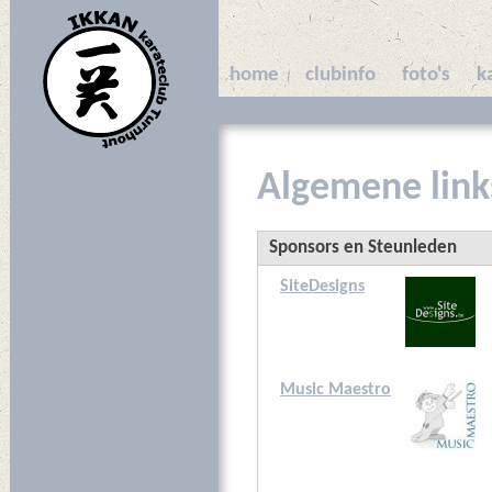
home
clubinfo
foto's
k
Algemene link
Sponsors en Steunleden
SiteDesigns
Music Maestro