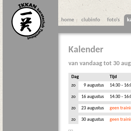
home
clubinfo
foto's
k
Kalender
van vandaag tot 30 au
Dag
Tijd
zo
9 augustus
14:30 ‑ 16:
zo
16 augustus
14:30 ‑ 16:
zo
23 augustus
geen train
zo
30 augustus
geen train