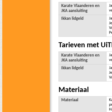
Karate Vlaanderen en
Ja
v
JKA aansluiting
Ikkan lidgeld
Ja
J
V
P
Tarieven met UiT
Karate Vlaanderen en
Ja
v
JKA aansluiting
Ikkan lidgeld
Ja
J
V
Materiaal
Materiaal
K
p
H