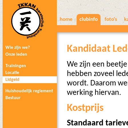
home
clubinfo
foto's
k
Kandidaat Le
Wie zijn we?
Onze leden
We zijn een beetje
Trainingen
hebben zoveel leden
Locatie
Lidgeld
wordt. Daarom we
Huishoudelijk reglement
werking hiervan.
Bestuur
Kostprijs
Standaard tariev